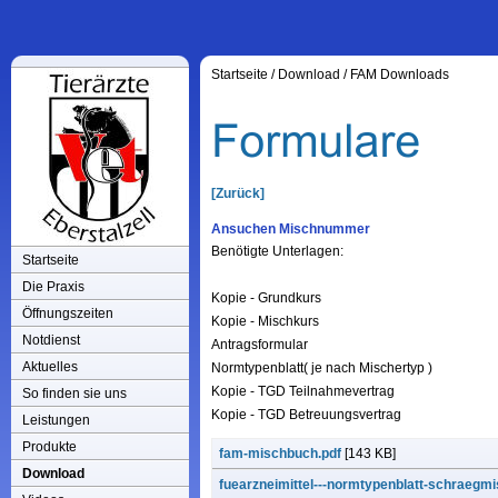
Startseite
/
Download
/
FAM Downloads
[Zurück]
Ansuchen Mischnummer
Benötigte Unterlagen:
Startseite
Die Praxis
Kopie - Grundkurs
Öffnungszeiten
Kopie - Mischkurs
Notdienst
Antragsformular
Aktuelles
Normtypenblatt( je nach Mischertyp )
Kopie - TGD Teilnahmevertrag
So finden sie uns
Kopie - TGD Betreuungsvertrag
Leistungen
Produkte
fam-mischbuch.pdf
[143 KB]
Download
fuearzneimittel---normtypenblatt-schraegmi